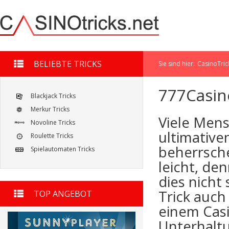
BELIEBTE TRICKS
Sie sind hier:
CasinoTric
777Casin
Blackjack Tricks
Merkur Tricks
Viele Men
Novoline Tricks
ultimativen
Roulette Tricks
beherrsche
Spielautomaten Tricks
leicht, de
dies nicht 
Trick auch
TOP ANGEBOT
einem Cas
Unterhalt