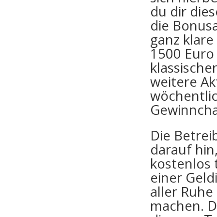
du dir die
die Bonus
ganz klare
1500 Euro 
klassisch
weitere Ak
wöchentli
Gewinnchan
Die Betre
darauf hin,
kostenlos 
einer Geld
aller Ruhe
machen. Di