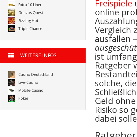
Freispiele
u
Extra 10 Liner
online pro
Gonzos Quest
Auszahlung
Sizzling Hot
Vergleich 
Triple Chance
ausfallen 
ausgeschüt
ist umfang
WEITERE INFOS
Ratgeber 
Bestandtei
Casino Deutschland
solche, di
Live-Casino
Schließlich
Mobile-Casino
Geld ohne
Poker
Risiko so 
dabei soll
Ratgeber