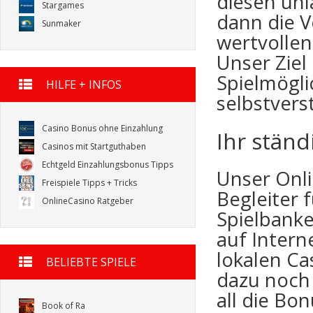
diesen unl
Stargames
dann die V
Sunmaker
wertvollen
Unser Ziel
Spielmögli
HILFE + INFOS
selbstvers
Casino Bonus ohne Einzahlung
Ihr ständ
Casinos mit Startguthaben
Echtgeld Einzahlungsbonus Tipps
Unser Onli
Freispiele Tipps + Tricks
Begleiter f
OnlineCasino Ratgeber
Spielbanke
auf Intern
lokalen Ca
BELIEBTE SPIELE
dazu noch 
all die Bo
Book of Ra