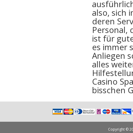
ausführlich
also, sich
deren Serv
Personal, 
ist für gu
es immer s
Anliegen s
alles weite
Hilfestell
Casino Spa
bisschen G
Copyright © 2