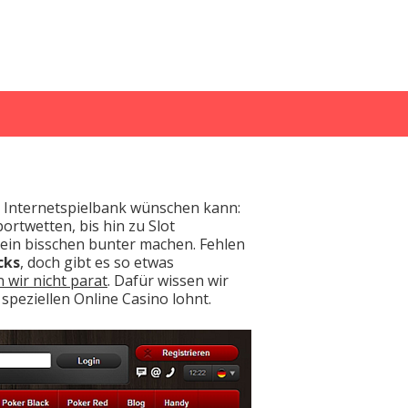
er Internetspielbank wünschen kann:
rtwetten, bis hin zu Slot
ein bisschen bunter machen. Fehlen
cks
, doch gibt es so etwas
 wir nicht parat
. Dafür wissen wir
peziellen Online Casino lohnt.