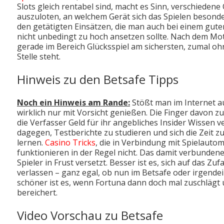
Slots gleich rentabel sind, macht es Sinn, verschieden
auszuloten, an welchem Gerät sich das Spielen besonde
den getätigten Einsätzen, die man auch bei einem gut
nicht unbedingt zu hoch ansetzen sollte. Nach dem Mot
gerade im Bereich Glücksspiel am sichersten, zumal oh
Stelle steht.
Hinweis zu den Betsafe Tipps
Noch ein Hinweis am Rande:
Stößt man im Internet au
wirklich nur mit Vorsicht genießen. Die Finger davon z
die Verfasser Geld für ihr angebliches Insider Wissen ver
dagegen, Testberichte zu studieren und sich die Zeit 
lernen.
Casino Tricks
, die in Verbindung mit Spielauto
funktionieren in der Regel nicht. Das damit verbundene
Spieler in Frust versetzt. Besser ist es, sich auf das Zuf
verlassen – ganz egal, ob nun im Betsafe oder irgend
schöner ist es, wenn Fortuna dann doch mal zuschlägt 
bereichert.
Video Vorschau zu Betsafe