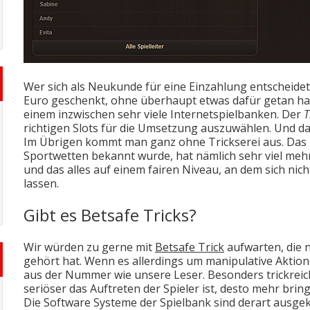
Wer sich als Neukunde für eine Einzahlung entscheidet
Euro geschenkt, ohne überhaupt etwas dafür getan ha
einem inzwischen sehr viele Internetspielbanken. Der
T
richtigen Slots für die Umsetzung auszuwählen. Und dav
Im Übrigen kommt man ganz ohne Trickserei aus. Das
Sportwetten bekannt wurde, hat nämlich sehr viel mehr
und das alles auf einem fairen Niveau, an dem sich nic
lassen.
Gibt es Betsafe Tricks?
Wir würden zu gerne mit
Betsafe Trick
aufwarten, die 
gehört hat. Wenn es allerdings um manipulative Aktion
aus der Nummer wie unsere Leser. Besonders trickreich 
seriöser das Auftreten der Spieler ist, desto mehr bri
Die Software Systeme der Spielbank sind derart ausge