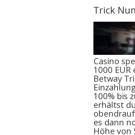
Trick Nu
Casino spe
1000 EUR e
Betway Tri
Einzahlun
100% bis z
erhältst 
obendrauf.
es dann n
Höhe von 