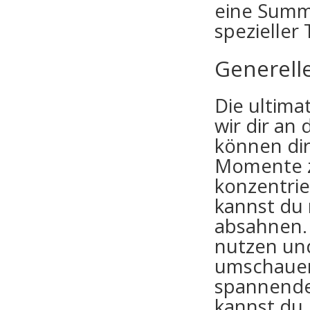
eine Summ
spezieller 
Generell
Die ultima
wir dir an 
können dir
Momente zu
konzentrie
kannst du 
absahnen. 
nutzen un
umschauen.
spannende 
kannst du 