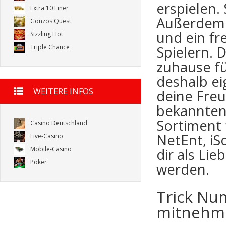
erspielen.
Extra 10 Liner
Außerdem 
Gonzos Quest
und ein fr
Sizzling Hot
Triple Chance
Spielern. 
zuhause füh
deshalb eig
WEITERE INFOS
deine Freu
bekannten 
Sortiment 
Casino Deutschland
NetEnt, iS
Live-Casino
Mobile-Casino
dir als Li
Poker
werden.
Trick Nu
mitnehm