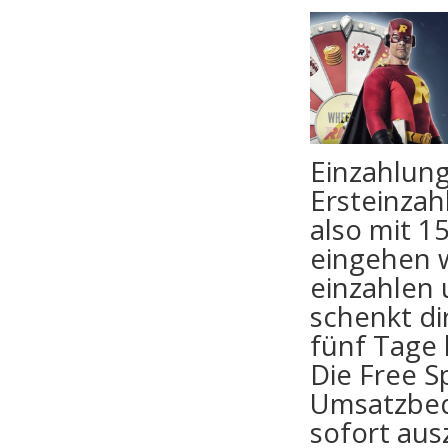
Einzahlun
Ersteinzah
also mit 1
eingehen w
einzahlen 
schenkt di
fünf Tage 
Die Free S
Umsatzbed
sofort ausz