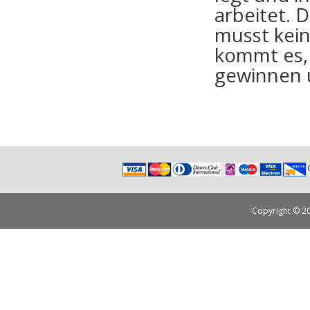
arbeitet. 
musst kein
kommt es, 
gewinnen 
Copyright © 2