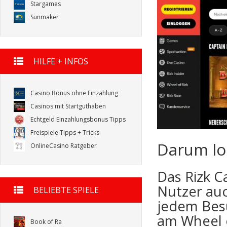
Stargames
Sunmaker
HILFE + INFOS
Casino Bonus ohne Einzahlung
Casinos mit Startguthaben
Echtgeld Einzahlungsbonus Tipps
Freispiele Tipps + Tricks
Darum loh
OnlineCasino Ratgeber
Das Rizk C
Nutzer auc
BELIEBTE SPIELE
jedem Besu
am Wheel o
Book of Ra