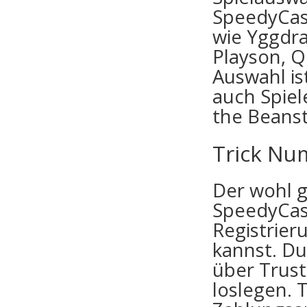
SpeedyCas
wie Yggdra
Playson, Q
Auswahl is
auch Spiel
the Beanst
Trick Nu
Der wohl g
SpeedyCasi
Registrier
kannst. Du
über Trus
loslegen. 