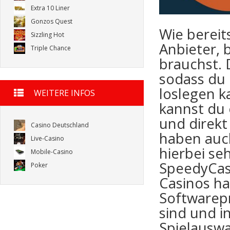
Extra 10 Liner
Gonzos Quest
Wie bereit
Sizzling Hot
Anbieter, 
Triple Chance
brauchst. 
sodass du 
loslegen 
WEITERE INFOS
kannst du 
und direkt
Casino Deutschland
haben auch
Live-Casino
hierbei se
Mobile-Casino
SpeedyCasi
Poker
Casinos ha
Softwarepr
sind und i
Spielauswa