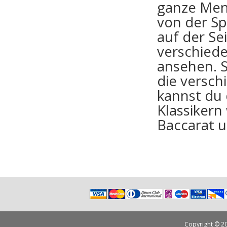
ganze Men
von der Sp
auf der Se
verschiede
ansehen. S
die versc
kannst du 
Klassikern
Baccarat u
Copyright © 2