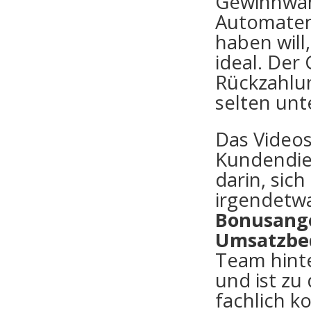
Gewinnwahr
Automaten 
haben will
ideal. Der 
Rückzahlu
selten unt
Das Videos
Kundendien
darin, sich
irgendetwa
Bonusang
Umsatzbe
Team hinte
und ist z
fachlich k