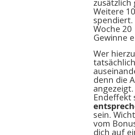
zusätzlich
Weitere 10
spendiert.
Woche 20 M
Gewinne eb
Wer hierzu
tatsächlic
auseinande
denn die A
angezeigt. 
Endeffekt 
entsprech
sein. Wich
vom Bonus
dich auf e