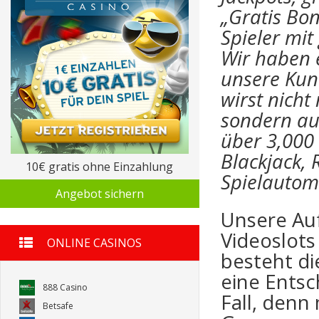
„Gratis Bon
Spieler mi
Wir haben 
unsere Kun
wirst nicht
sondern au
über 3,000
Blackjack, 
10€ gratis ohne Einzahlung
Spielautoma
Angebot sichern
Unsere Auf
Videoslot
ONLINE CASINOS
besteht di
eine Entsc
888 Casino
Fall, denn 
Betsafe