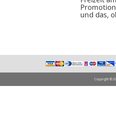
Promotione
und das, o
Copyright © 2